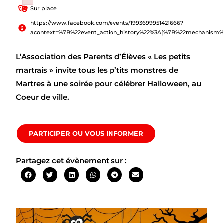
Failed to initialize plugin: wplink
Sur place
https://www.facebook.com/events/1993699951421666?
acontext=%7B%22event_action_history%22%3A[%7B%22mechanism
L’Association des Parents d’Élèves « Les petits
martrais » invite tous les p’tits monstres de
Martres à une soirée pour célébrer Halloween, au
Coeur de ville.
PARTICIPER OU VOUS INFORMER
Partagez cet évènement sur :