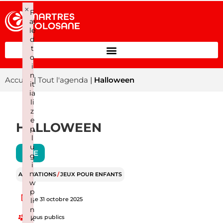
×
F
ai
le
d
t
o
i
n
Accueil
|
Tout l'agenda
|
Halloween
it
ia
li
z
e
HALLOWEEN
p
l
u
APE
g
i
n:
ANIMATIONS
/
JEUX POUR ENFANTS
w
p
Le 31 octobre 2025
li
n
Tous publics
k