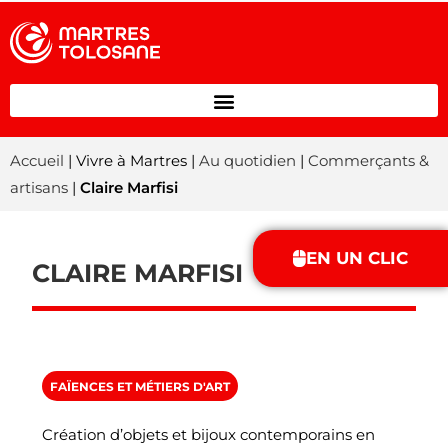
Accueil
| Vivre à Martres |
Au quotidien
|
Commerçants &
artisans
|
Claire Marfisi
EN UN CLIC
CLAIRE MARFISI
FAÏENCES ET MÉTIERS D'ART
Création d’objets et bijoux contemporains en