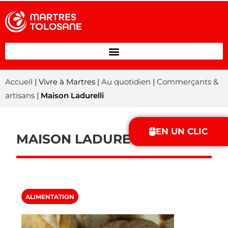
Accueil
| Vivre à Martres |
Au quotidien
|
Commerçants &
artisans
|
Maison Ladurelli
EN UN CLIC
MAISON LADURELLI
ALIMENTATION