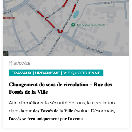
31/
07
/26
TRAVAUX
|
URBANISME
|
VIE QUOTIDIENNE
𝐂𝐡𝐚𝐧𝐠𝐞𝐦𝐞𝐧𝐭 𝐝𝐞 𝐬𝐞𝐧𝐬 𝐝𝐞 𝐜𝐢𝐫𝐜𝐮𝐥𝐚𝐭𝐢𝐨𝐧 – 𝐑𝐮𝐞 𝐝𝐞𝐬
𝐅𝐨𝐬𝐬𝐞́𝐬 𝐝𝐞 𝐥𝐚 𝐕𝐢𝐥𝐥𝐞
Afin d'améliorer la sécurité de tous, la circulation
dans 𝐥𝐚 𝐫𝐮𝐞 𝐝𝐞𝐬 𝐅𝐨𝐬𝐬𝐞́𝐬 𝐝𝐞 𝐥𝐚 𝐕𝐢𝐥𝐥𝐞 évolue. Désormais,
𝐥'𝐚𝐜𝐜𝐞̀𝐬 𝐬𝐞 𝐟𝐞𝐫𝐚 𝐮𝐧𝐢𝐪𝐮𝐞𝐦𝐞𝐧𝐭 𝐩𝐚𝐫 𝐥'𝐚𝐯𝐞𝐧𝐮𝐞 …