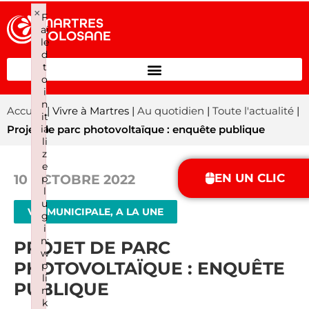
×
F
ai
le
d
t
o
i
n
Accueil
| Vivre à Martres |
Au quotidien
|
Toute l'actualité
|
it
ia
Projet de parc photovoltaïque : enquête publique
li
z
e
EN UN CLIC
10 OCTOBRE 2022
p
l
u
VIE MUNICIPALE, A LA UNE
g
i
n:
PROJET DE PARC
w
PHOTOVOLTAÏQUE : ENQUÊTE
p
li
PUBLIQUE
n
k