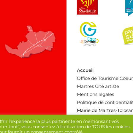
Accueil
Office de Tourisme Coeu
Martres Cité artiste
Mentions légales
Politique de confidentiali
Mairie de Martres-Tolosa
ffrir l'expérience la plus pertinente en mémorisant vos
ter tout", vous consentez à l'utilisation de TOUS les cookies.
pour fournir un consentement contrôlé.