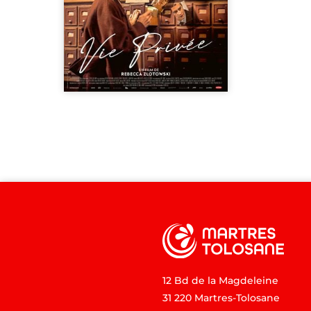
12 Bd de la Magdeleine
31 220 Martres-Tolosane