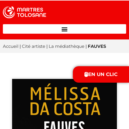
Accueil
|
Cité artiste
|
La médiathèque
|
FAUVES
EN UN CLIC