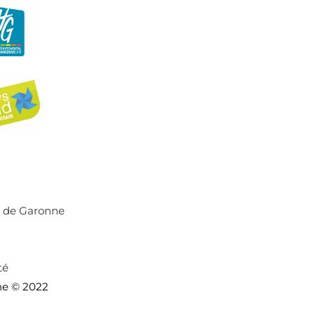
r de Garonne
té
ne © 2022