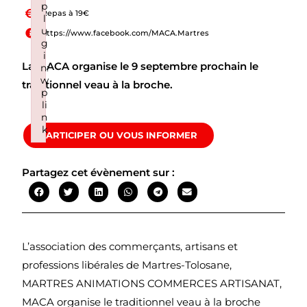
p
Repas à 19€
l
u
https://www.facebook.com/MACA.Martres
g
i
La MACA organise le 9 septembre prochain le
n:
w
traditionnel veau à la broche.
p
li
n
k
PARTICIPER OU VOUS INFORMER
Failed to initialize plugin: wplink
Partagez cet évènement sur :
L’association des commerçants, artisans et
professions libérales de Martres-Tolosane,
MARTRES ANIMATIONS COMMERCES ARTISANAT,
MACA organise le traditionnel veau à la broche