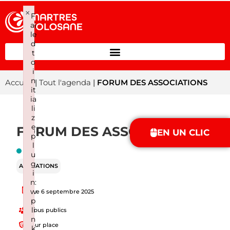
×
F
ai
le
d
t
o
i
n
Accueil
|
Tout l'agenda
|
FORUM DES ASSOCIATIONS
it
ia
li
z
e
FORUM DES ASSOCIATIONS
EN UN CLIC
p
l
u
g
ANIMATIONS
i
n:
w
Le 6 septembre 2025
p
li
Tous publics
n
Sur place
k