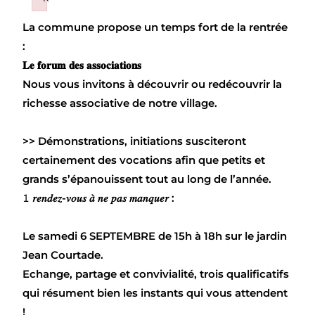
Failed to initialize plugin: wplink
La commune propose un temps fort de la rentrée
:
𝐋𝐞 𝐟𝐨𝐫𝐮𝐦 𝐝𝐞𝐬 𝐚𝐬𝐬𝐨𝐜𝐢𝐚𝐭𝐢𝐨𝐧𝐬
Nous vous invitons à découvrir ou redécouvrir la
richesse associative de notre village.
>> Démonstrations, initiations susciteront
certainement des vocations afin que petits et
grands s’épanouissent tout au long de l’année.
𝟷 𝑟𝑒𝑛𝑑𝑒𝑧-𝑣𝑜𝑢𝑠 𝑎̀ 𝑛𝑒 𝑝𝑎𝑠 𝑚𝑎𝑛𝑞𝑢𝑒𝑟 :
Le samedi 6 SEPTEMBRE de 15h à 18h sur le jardin
Jean Courtade.
Echange, partage et convivialité, trois qualificatifs
qui résument bien les instants qui vous attendent
!