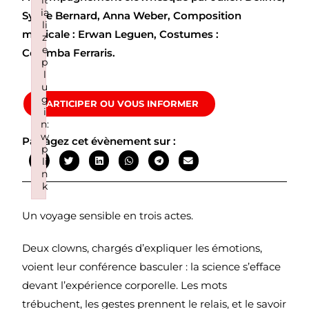
it
ia
Sylvie Bernard, Anna Weber, Composition
li
musicale : Erwan Leguen, Costumes :
z
e
Colomba Ferraris.
p
l
u
g
PARTICIPER OU VOUS INFORMER
i
n:
w
Partagez cet évènement sur :
p
li
n
k
Failed to initialize plugin: wplink
Un voyage sensible en trois actes.
Deux clowns, chargés d’expliquer les émotions,
voient leur conférence basculer : la science s’efface
devant l’expérience corporelle. Les mots
trébuchent, les gestes prennent le relais, et le savoir