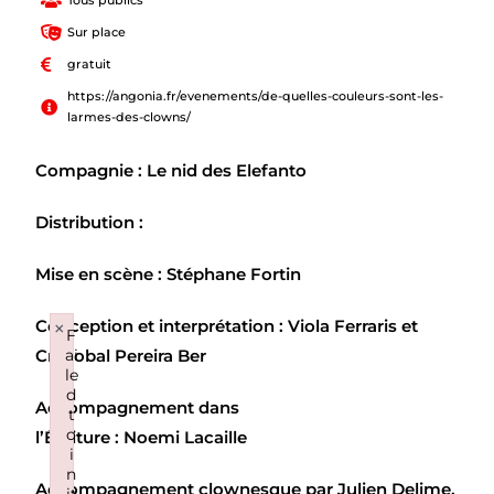
Tous publics
Sur place
gratuit
https://angonia.fr/evenements/de-quelles-couleurs-sont-les-
larmes-des-clowns/
Compagnie :
Le nid des Elefanto
Distribution :
Mise en scène : Stéphane Fortin
×
Conception et interprétation : Viola Ferraris et
F
ai
Cristobal Pereira Ber
le
d
Accompagnement dans
t
o
l’Écriture : Noemi Lacaille
i
n
Accompagnement clownesque par Julien Delime,