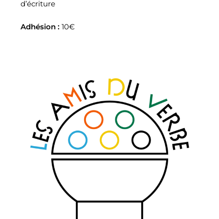
d’écriture
Adhésion :
10€