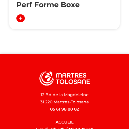
Perf Forme Boxe
12 Bd de la Magdeleine
31 220 Martres-Tolosane
05 61 98 80 02
ACCUEIL