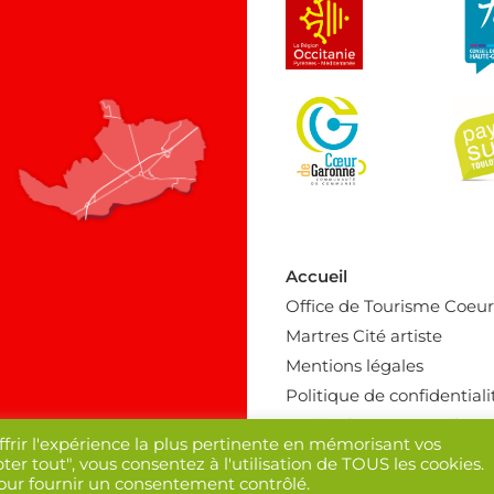
Accueil
Office de Tourisme Coeu
Martres Cité artiste
Mentions légales
Politique de confidentiali
Mairie de Martres-Tolosa
ffrir l'expérience la plus pertinente en mémorisant vos
ter tout", vous consentez à l'utilisation de TOUS les cookies.
pour fournir un consentement contrôlé.