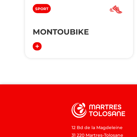
SPORT
MONTOUBIKE
12 Bd de la Magdeleine
31 220 Martres-Tolosane