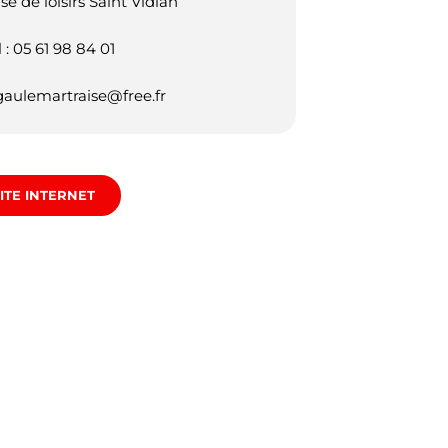
se de loisirs Saint Vidian
l : 05 61 98 84 01
gaulemartraise@free.fr
ITE INTERNET