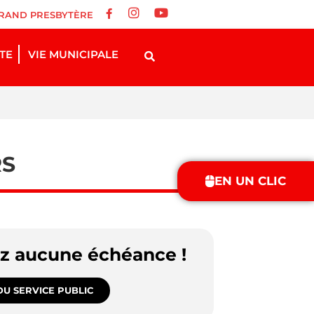
RAND PRESBYTÈRE
STE
VIE MUNICIPALE
RS
EN UN CLIC
ez aucune échéance !
U SERVICE PUBLIC