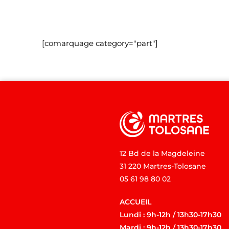
[comarquage category="part"]
12 Bd de la Magdeleine
31 220 Martres-Tolosane
05 61 98 80 02
ACCUEIL
Lundi : 9h-12h / 13h30-17h30
Mardi : 9h-12h / 13h30-17h30