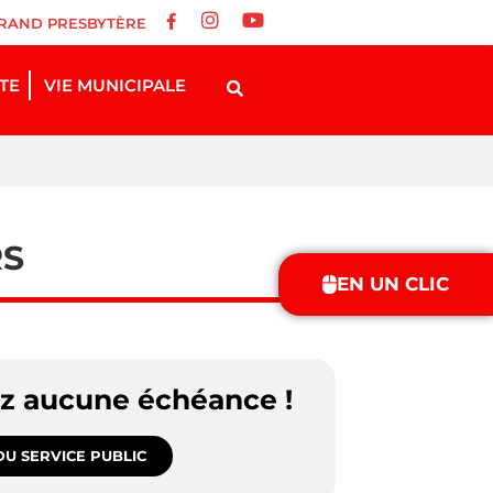
RAND PRESBYTÈRE
STE
VIE MUNICIPALE
RS
EN UN CLIC
ez aucune échéance !
U SERVICE PUBLIC