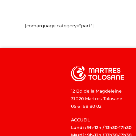
[comarquage category="part"]
12 Bd de la Magdeleine
31 220 Martres-Tolosane
05 61 98 80 02
ACCUEIL
Lundi : 9h-12h / 13h30-17h30
Mardi : 9h-12h / 13h30-17h30