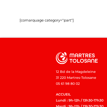
[comarquage category="part"]
12 Bd de la Magdeleine
31 220 Martres-Tolosane
05 61 98 80 02
ACCUEIL
Lundi : 9h-12h / 13h30-17h30
Mardi : 9h-12h / 13h30-17h30