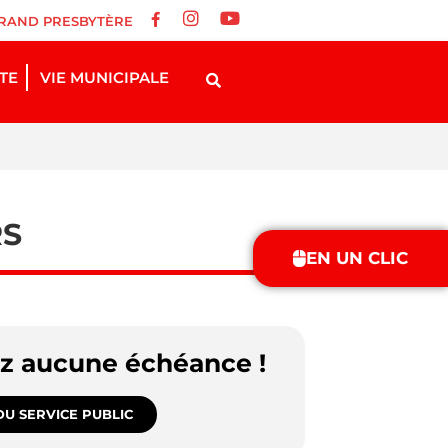
RAND PRESBYTÈRE
STE
VIE MUNICIPALE
RS
EN UN CLIC
ez aucune échéance !
U SERVICE PUBLIC