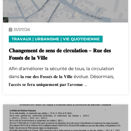
31/
07
/26
TRAVAUX
|
URBANISME
|
VIE QUOTIDIENNE
𝐂𝐡𝐚𝐧𝐠𝐞𝐦𝐞𝐧𝐭 𝐝𝐞 𝐬𝐞𝐧𝐬 𝐝𝐞 𝐜𝐢𝐫𝐜𝐮𝐥𝐚𝐭𝐢𝐨𝐧 – 𝐑𝐮𝐞 𝐝𝐞𝐬
𝐅𝐨𝐬𝐬𝐞́𝐬 𝐝𝐞 𝐥𝐚 𝐕𝐢𝐥𝐥𝐞
Afin d'améliorer la sécurité de tous, la circulation
dans 𝐥𝐚 𝐫𝐮𝐞 𝐝𝐞𝐬 𝐅𝐨𝐬𝐬𝐞́𝐬 𝐝𝐞 𝐥𝐚 𝐕𝐢𝐥𝐥𝐞 évolue. Désormais,
𝐥'𝐚𝐜𝐜𝐞̀𝐬 𝐬𝐞 𝐟𝐞𝐫𝐚 𝐮𝐧𝐢𝐪𝐮𝐞𝐦𝐞𝐧𝐭 𝐩𝐚𝐫 𝐥'𝐚𝐯𝐞𝐧𝐮𝐞 …