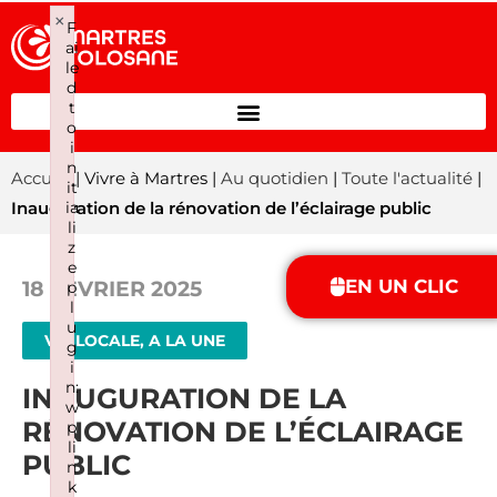
×
F
ai
le
d
t
o
i
n
Accueil
| Vivre à Martres |
Au quotidien
|
Toute l'actualité
|
it
ia
Inauguration de la rénovation de l’éclairage public
li
z
e
EN UN CLIC
18 FÉVRIER 2025
p
l
u
VIE LOCALE, A LA UNE
g
i
n:
INAUGURATION DE LA
w
RÉNOVATION DE L’ÉCLAIRAGE
p
li
PUBLIC
n
k