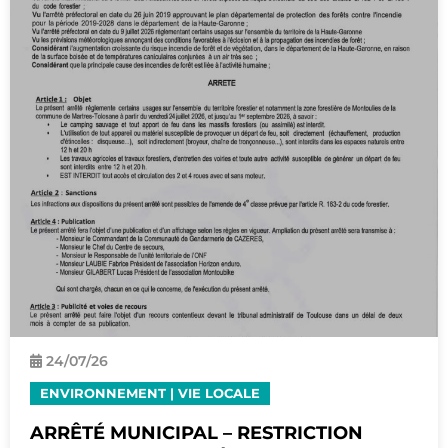
24/
07
/26
ENVIRONNEMENT
|
VIE LOCALE
ARRÊTÉ MUNICIPAL – RESTRICTION