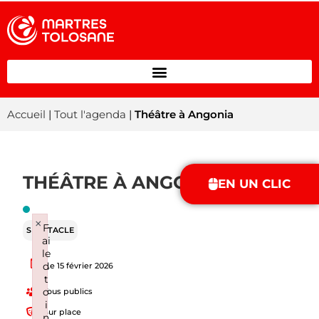
Accueil
|
Tout l'agenda
|
Théâtre à Angonia
THÉÂTRE À ANGONIA
EN UN CLIC
×
F
SPECTACLE
ai
le
d
Le 15 février 2026
t
o
Tous publics
i
Sur place
n