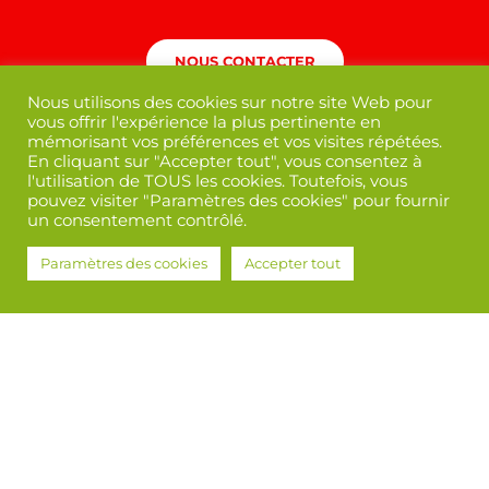
NOUS CONTACTER
Nous utilisons des cookies sur notre site Web pour
vous offrir l'expérience la plus pertinente en
mémorisant vos préférences et vos visites répétées.
En cliquant sur "Accepter tout", vous consentez à
l'utilisation de TOUS les cookies. Toutefois, vous
pouvez visiter "Paramètres des cookies" pour fournir
un consentement contrôlé.
Paramètres des cookies
Accepter tout
Mentions légales
/
Politique de confidentialité
Mairie de Martres-Tolosane © 2022