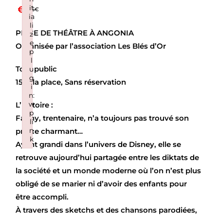
it
15€
ia
li
PIÈCE DE THÉÂTRE À ANGONIA
z
e
Organisée par l’association
Les Blés d’Or
p
l
Tout public
u
g
15 € la place,
Sans réservation
i
n:
w
L’histoire :
p
Fanny, trentenaire, n’a toujours pas trouvé son
li
n
prince charmant…
k
Ayant grandi dans l’univers de Disney, elle se
Failed to initialize plugin: wplink
retrouve aujourd’hui partagée entre les diktats de
la société et un monde moderne où l’on n’est plus
obligé de se marier ni d’avoir des enfants pour
être accompli.
À travers
des sketchs et des chansons parodiées
,