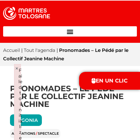
Accueil
|
Tout l'agenda
|
Pronomades – Le Pédé par le
Collectif Jeanine Machine
×
F
ai
EN UN CLIC
le
PRONOMADES – LE PÉDÉ
d
t
PAR LE COLLECTIF JEANINE
o
MACHINE
i
n
it
ANGONIA
ia
li
z
ANIMATIONS
/
SPECTACLE
e