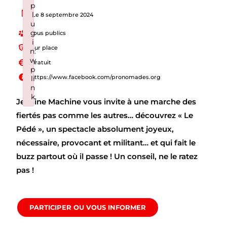
p
l
Le 8 septembre 2024
u
g
Tous publics
i
Sur place
n:
w
Gratuit
p
https://www.facebook.com/pronomades.org
li
n
k
Jeanine Machine vous invite à une marche des
Failed to initialize plugin: wplink
fiertés pas comme les autres… découvrez « Le
Pédé », un spectacle absolument joyeux,
nécessaire, provocant et militant… et qui fait le
buzz partout où il passe ! Un conseil, ne le ratez
pas !
PARTICIPER OU VOUS INFORMER