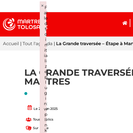
×
F
ai
le
d
t
o
i
Accueil
|
Tout l'agenda
|
La Grande traversée – Étape à Mar
n
it
ia
li
z
LA GRANDE TRAVERSÉE
e
p
MARTRES
l
u
g
i
n:
w
Le 29 juin 2025
p
li
Tous publics
n
Sur place
k