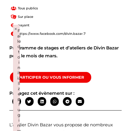
Tous publics
Sur place
payant
×
F
https://www.facebook.com/divin.bazar.7
ai
le
d
Programme de stages et d’ateliers de Divin Bazar
t
pour le mois de mars.
o
i
n
it
PARTICIPER OU VOUS INFORMER
ia
li
z
Partagez cet évènement sur :
e
p
l
u
g
i
L’atelier Divin Bazar vous propose de nombreux
n:
w