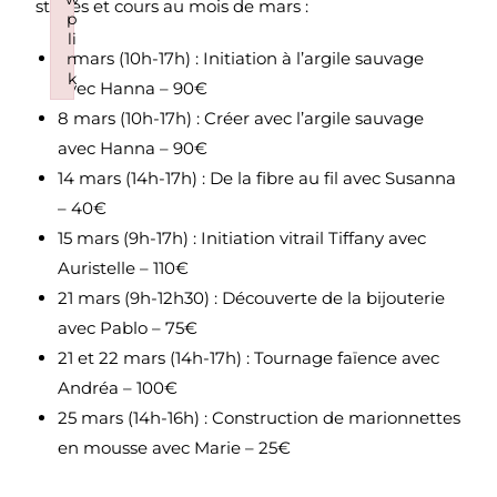
stages et cours au mois de mars :
p
li
7 mars (10h-17h) : Initiation à l’argile sauvage
n
k
avec Hanna – 90€
Failed to initialize plugin: wplink
8 mars (10h-17h) : Créer avec l’argile sauvage
avec Hanna – 90€
14 mars (14h-17h) : De la fibre au fil avec Susanna
– 40€
15 mars (9h-17h) : Initiation vitrail Tiffany avec
Auristelle – 110€
21 mars (9h-12h30) : Découverte de la bijouterie
avec Pablo – 75€
21 et 22 mars (14h-17h) : Tournage faïence avec
Andréa – 100€
25 mars (14h-16h) : Construction de marionnettes
en mousse avec Marie – 25€