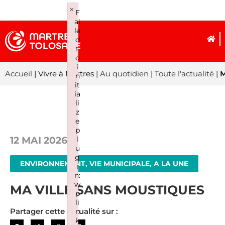
×
F
ai
le
d
t
o
i
Accueil
| Vivre à Martres |
Au quotidien
|
Toute l'actualité
|
M
n
it
ia
li
z
e
p
12 MAI 2026
l
u
g
ENVIRONNEMENT, VIE MUNICIPALE, A LA UNE
i
n:
w
MA VILLE SANS MOUSTIQUES
p
li
Partager cette actualité sur :
n
k