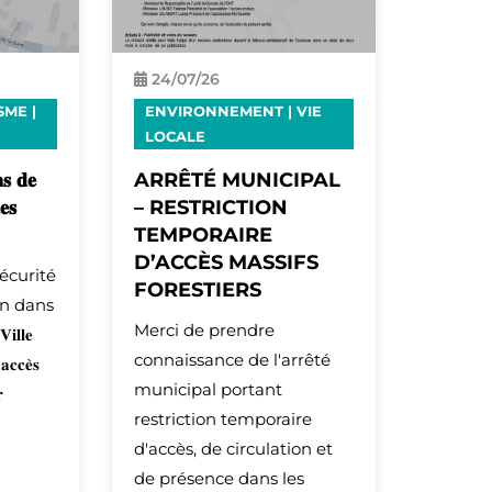
24/
07
/26
SME
|
ENVIRONNEMENT
|
VIE
LOCALE
𝐬 𝐝𝐞
ARRÊTÉ MUNICIPAL
𝐞𝐬
– RESTRICTION
TEMPORAIRE
D’ACCÈS MASSIFS
sécurité
FORESTIERS
on dans
Merci de prendre
𝐢𝐥𝐥𝐞
connaissance de l'arrêté
𝐜𝐞̀𝐬
municipal portant

restriction temporaire
d'accès, de circulation et
de présence dans les