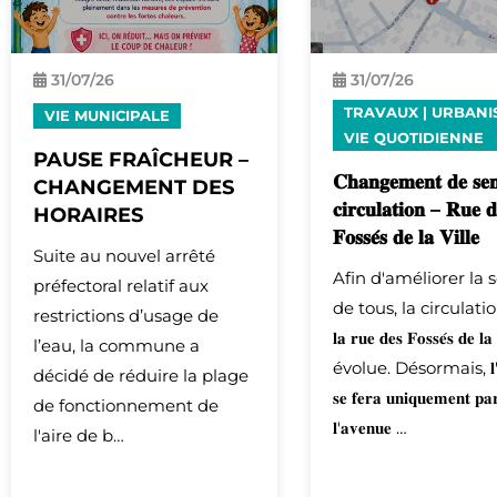
31/
07
/26
31/
07
/26
TRAVAUX
|
URBANI
VIE MUNICIPALE
VIE QUOTIDIENNE
PAUSE FRAÎCHEUR –
𝐂𝐡𝐚𝐧𝐠𝐞𝐦𝐞𝐧𝐭 𝐝𝐞 𝐬𝐞
CHANGEMENT DES
𝐜𝐢𝐫𝐜𝐮𝐥𝐚𝐭𝐢𝐨𝐧 – 𝐑𝐮𝐞 𝐝
HORAIRES
𝐅𝐨𝐬𝐬𝐞́𝐬 𝐝𝐞 𝐥𝐚 𝐕𝐢𝐥𝐥𝐞
Suite au nouvel arrêté
Afin d'améliorer la 
préfectoral relatif aux
de tous, la circulati
restrictions d’usage de
𝐥𝐚 𝐫𝐮𝐞 𝐝𝐞𝐬 𝐅𝐨𝐬𝐬𝐞́𝐬 𝐝𝐞 𝐥𝐚 
l’eau, la commune a
évolue. Désormais, 𝐥'𝐚𝐜
décidé de réduire la plage
𝐬𝐞 𝐟𝐞𝐫𝐚 𝐮𝐧𝐢𝐪𝐮𝐞𝐦𝐞𝐧𝐭 𝐩𝐚
de fonctionnement de
𝐥'𝐚𝐯𝐞𝐧𝐮𝐞 …
l'aire de b…