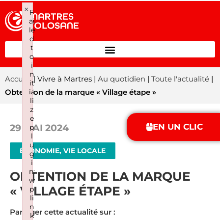
×
F
ai
le
d
t
o
i
n
Accueil
| Vivre à Martres |
Au quotidien
|
Toute l'actualité
|
it
ia
Obtention de la marque « Village étape »
li
z
e
EN UN CLIC
29 MAI 2024
p
l
u
ÉCONOMIE, VIE LOCALE
g
i
n:
OBTENTION DE LA MARQUE
w
« VILLAGE ÉTAPE »
p
li
n
Partager cette actualité sur :
k