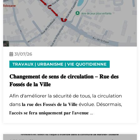
31/
07
/26
TRAVAUX
|
URBANISME
|
VIE QUOTIDIENNE
𝐂𝐡𝐚𝐧𝐠𝐞𝐦𝐞𝐧𝐭 𝐝𝐞 𝐬𝐞𝐧𝐬 𝐝𝐞 𝐜𝐢𝐫𝐜𝐮𝐥𝐚𝐭𝐢𝐨𝐧 – 𝐑𝐮𝐞 𝐝𝐞𝐬
𝐅𝐨𝐬𝐬𝐞́𝐬 𝐝𝐞 𝐥𝐚 𝐕𝐢𝐥𝐥𝐞
Afin d'améliorer la sécurité de tous, la circulation
dans 𝐥𝐚 𝐫𝐮𝐞 𝐝𝐞𝐬 𝐅𝐨𝐬𝐬𝐞́𝐬 𝐝𝐞 𝐥𝐚 𝐕𝐢𝐥𝐥𝐞 évolue. Désormais,
𝐥'𝐚𝐜𝐜𝐞̀𝐬 𝐬𝐞 𝐟𝐞𝐫𝐚 𝐮𝐧𝐢𝐪𝐮𝐞𝐦𝐞𝐧𝐭 𝐩𝐚𝐫 𝐥'𝐚𝐯𝐞𝐧𝐮𝐞 …