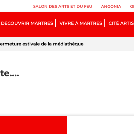
SALON DES ARTS ET DU FEU
ANGONIA
G
DÉCOUVRIR MARTRES
VIVRE À MARTRES
CITÉ ARTI
ermeture estivale de la médiathèque
e....