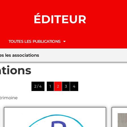
ÉDITEUR
TOUTES LES PUBLICATIONS
es les associations
ations
2 / 4
1
2
3
4
trimoine