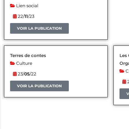
Lien social
22/
11
/23
VOIR LA PUBLICATION
Terres de contes
Les 
Culture
Org
C
23/
05
/22
2
VOIR LA PUBLICATION
V