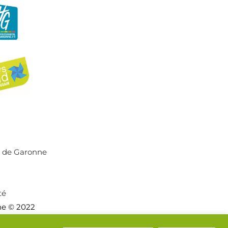
r de Garonne
té
ne © 2022