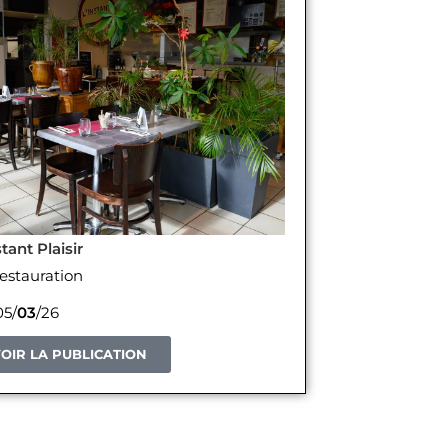
stant Plaisir
estauration
5/
03
/26
OIR LA PUBLICATION