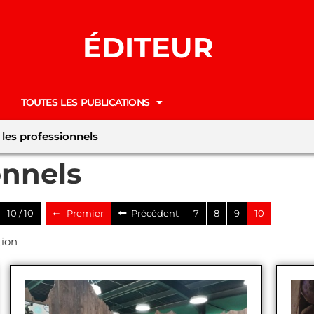
ÉDITEUR
TOUTES LES PUBLICATIONS
 les professionnels
onnels
10 / 10
Premier
Précédent
7
8
9
10
tion