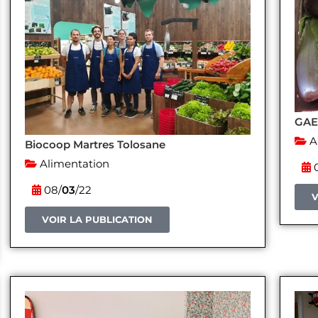
GAE
A
Biocoop Martres Tolosane
Alimentation
0
08/
03
/22
V
VOIR LA PUBLICATION