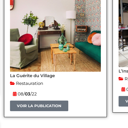
L’In
La Guérite du Village
R
Restauration
0
08/
03
/22
V
VOIR LA PUBLICATION