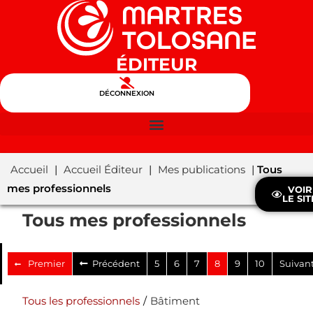
ÉDITEUR
DÉCONNEXION
Accueil
|
Accueil Éditeur
|
Mes publications
|
Tous
mes professionnels
VOIR
LE SIT
Tous mes professionnels
Premier
Précédent
5
6
7
8
9
10
Suivan
Tous les professionnels
/
Bâtiment