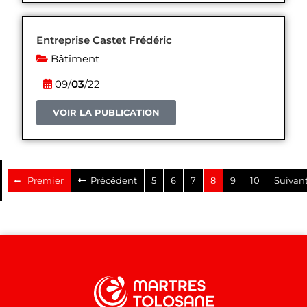
Entreprise Castet Frédéric
Bâtiment
09/
03
/22
VOIR LA PUBLICATION
Premier
Précédent
5
6
7
8
9
10
Suivan